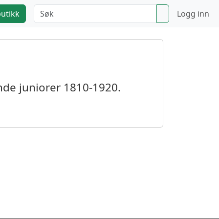
utikk
Logg inn
ende juniorer 1810-1920.