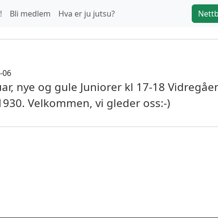
!
Bli medlem
Hva er ju jutsu?
Nettb
1-06
nuar, nye og gule Juniorer kl 17-18 Vidregå
 1930. Velkommen, vi gleder oss:-)